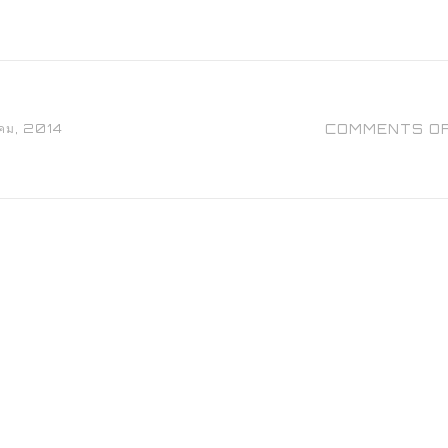
คม, 2014
COMMENTS O